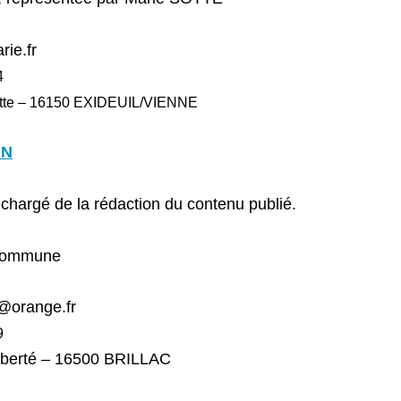
ie.fr
4
ette – 16150 EXIDEUIL/VIENNE
ON
st chargé de la rédaction du contenu publié.
 Commune
8@orange.fr
9
Liberté – 16500 BRILLAC