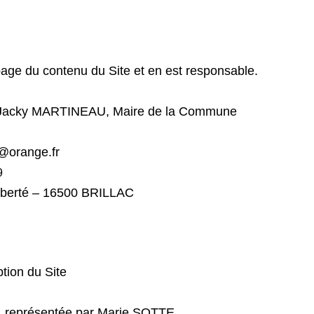
 page du contenu du Site et en est responsable.
 Jacky MARTINEAU, Maire de la Commune
8@orange.fr
9
Liberté – 16500 BRILLAC
ption du Site
 r
eprésentée par Marie SOTTE